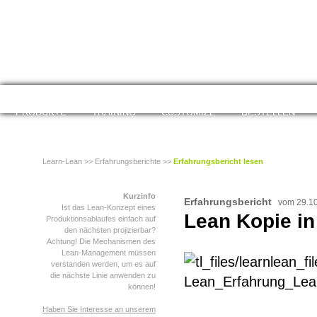
Navigation überspringen
PRODUKTE
TRAINING
CUSTOMIZE
BESTELLEN
Learn-Lean
>>
Erfahrungsberichte
>>
Erfahrungsbericht lesen
Kurzinfo
Erfahrungsbericht
vom 29.1
Ist das Lean-Konzept eines
Lean Kopie in
Produktionsablaufes einfach auf
den nächsten projizierbar?
Achtung! Die Mechanismen des
Lean-Management müssen
verstanden werden, um es auf
die nächste Linie anwenden zu
können!
Haben Sie Interesse an unserem