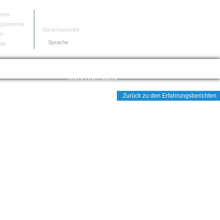
news
gsberichte
Sprachauswahl
er
Sprache
hiv
UNTERNEHMEN
Zurück zu den Erfahrungsberichten