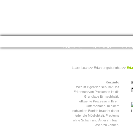
Navigation überspringen
PRODUKTE
TRAINING
CUST
Learn-Lean
>>
Erfahrungsberichte
>>
Erf
Kurzinfo
Wer ist eigentlich schuld? Das
Erkennen von Problemen ist die
Grundlage für nachhaltig
effiziente Prozesse in Ihrem
Unternehmen. In einem
schlanken Betrieb braucht daher
jeder die Möglichkeit, Probleme
ohne Scham und Ärger im Team
lösen zu können!