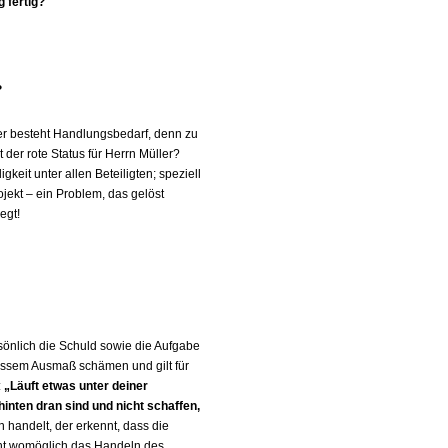
g fertig?
?
Hier besteht Handlungsbedarf, denn zu
der rote Status für Herrn Müller?
eit unter allen Beteiligten; speziell
ojekt – ein Problem, das gelöst
egt!
sönlich die Schuld sowie die Aufgabe
wissem Ausmaß schämen und gilt für
:
„Läuft etwas unter deiner
hinten dran sind und nicht schaffen,
 handelt, der erkennt, dass die
cht womöglich das Handeln des