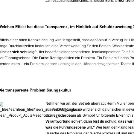
Jahresabschlussberichtes. Ist dieser Bericht
rechtzeiti
Welchen Effekt hat diese Transparenz, im Hinblick auf Schuldzuweisung
ittels einer roten Kennzeichnung wird festgestellt, dass der Ablauf in Verzug ist. 
ange Durchlaufzeiten bedeuten eine Verschwendung für den Betrieb. Was bedeutet 
ühlt er sich schuldig?
Hier bedarf es einer besonderen, leankompetenten Feinfühligk
der Führungsebene. Die
Farbe Rot
signalisiert ein Problem. Ein Problem für das Pr
erden muss – ein Problem, dessen Lösung in den Händen des gesamten Teams li
Die transparente Problemlösungskultur
Nehmen wir an, der Betrieb überträgt Herrn Müller per
zur Problemlösung, so wird er sich dafür sicher in ge
das restliche Team als Symbol für folgende Erkenntnis
Verantwortung schief, dann bist du schuld, dass wir 
was die Führungsebene will.“
Wer lean denkt und lean
Ursache des Problems der falsche Prozess ist und ni